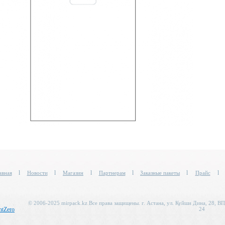
l
l
l
l
l
l
авная
Новости
Магазин
Партнерам
Заказные пакеты
Прайс
© 2006-2025 mirpack.kz Все права защищены. г. Астана, ул. Куйши Дина, 28, ВП
24